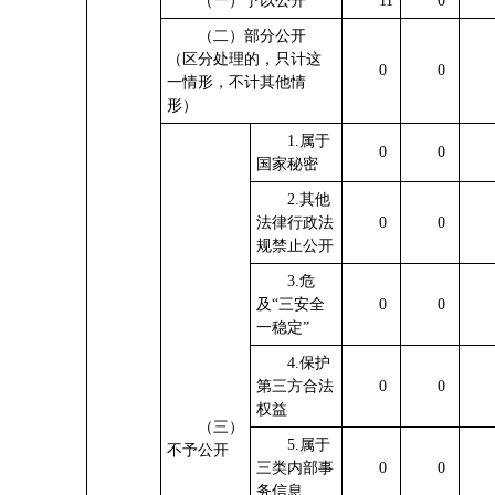
（一）予以公开
11
0
（二）部分公开
（区分处理的，只计这
0
0
一情形，不计其他情
形）
1.属于
0
0
国家秘密
2.其他
法律行政法
0
0
规禁止公开
3.危
及“三安全
0
0
一稳定”
4.保护
第三方合法
0
0
权益
（三）
5.属于
不予公开
三类内部事
0
0
务信息