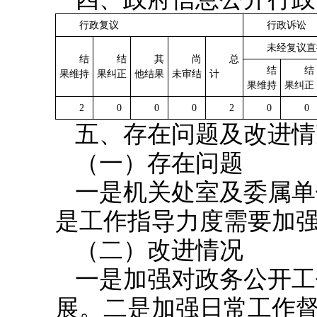
行政复议
行政诉讼
未经复议直
结
结
其
尚
总
结
结
果维持
果纠正
他结果
未审结
计
果维持
果纠正
2
0
0
0
2
0
0
五、存在问题及改进情
（一）存在问题
一是机关处室及委属单
是工作指导力度需要加
（二）改进情况
一是加强对政务公开工
展。
二是加强日常工作