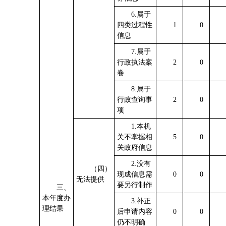
6.属于
四类过程性
1
0
信息
7.属于
行政执法案
2
0
卷
8.属于
行政查询事
2
0
项
1.本机
关不掌握相
5
0
关政府信息
2.没有
（四）
现成信息需
0
0
无法提供
要另行制作
三、
本年度办
3.补正
理结果
后申请内容
0
0
仍不明确