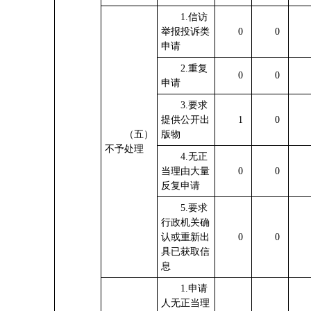
1.信访
举报投诉类
0
0
申请
2.重复
0
0
申请
3.要求
提供公开出
1
0
（五）
版物
不予处理
4.无正
当理由大量
0
0
反复申请
5.要求
行政机关确
认或重新出
0
0
具已获取信
息
1.申请
人无正当理