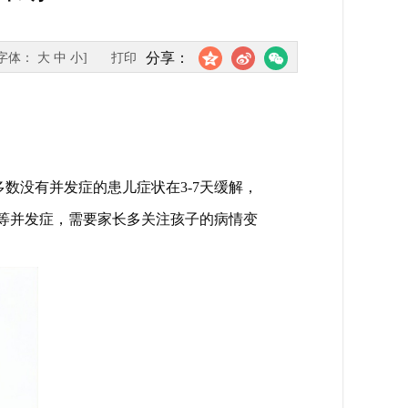
分享：
[字体：
大
中
小
]
打印
数没有并发症的患儿症状在3-7天缓解，
炎等并发症，需要家长多关注孩子的病情变