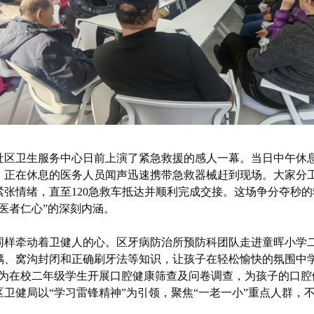
社区卫生服务中心日前上演了紧急救援的感人一幕。当日中午休
，正在休息的医务人员闻声迅速携带急救器械赶到现场。大家分
张情绪，直至120急救车抵达并顺利完成交接。这场争分夺秒
医者仁心”的深刻内涵。
同样牵动着卫健人的心。区牙病防治所预防科团队走进童晖小学
、窝沟封闭和正确刷牙法等知识，让孩子在轻松愉快的氛围中学会
将为在校二年级学生开展口腔健康筛查及问卷调查，为孩子的口腔
卫健局以“学习雷锋精神”为引领，聚焦“一老一小”重点人群，