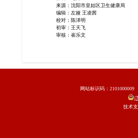
来源：沈阳市皇姑区卫生健康局
编辑：左娅 王凌茜
校对：陈泽明
初审：王天飞
审核：崔乐文
网站标识码：2101000009
辽
技术支