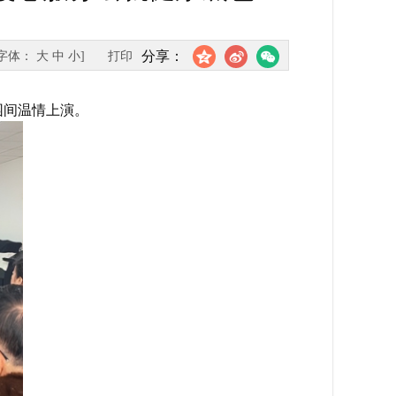
分享：
[字体：
大
中
小
]
打印
园间温情上演。