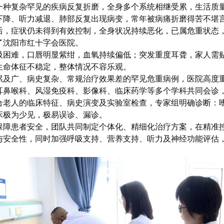
一种复杂罕见的疾病反复折磨，全身多个系统相继受累，生活质量
下降、听力减退、肺部反复出现病变，常年被病痛折磨得苦不堪
后，症状仍未得到有效控制，全身状况持续恶化，已属危重状态
了沈阳市红十字会医院。
吸困难，口唇明显紫绀，血氧持续偏低；突发重度耳聋，家人需
生命体征不稳定，整体情况不容乐观。
累及广、病史复杂、常规治疗效果差的罕见危重病例，医院高度重
耳鼻喉科、风湿免疫科、影像科、临床药学等多个学科共同会诊
合老人的临床特征、病史演变及实验室检查，专家组明确诊断：
床极为少见，极易误诊、漏诊。
保障患者安全，团队共同制定个体化、精细化治疗方案，在精准
与安全性，同时加强呼吸支持、营养支持、听力及神经功能评估