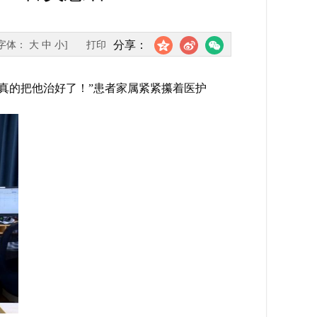
分享：
[字体：
大
中
小
]
打印
真的把他治好了！”患者家属紧紧攥着医护