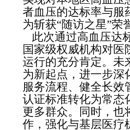
者血压的达标率与服
为斩获“随访之星”荣
此次通过高血压达标
国家级权威机构对医
运行的充分肯定。未
为新起点，进一步深
服务流程、健全长效
认证标准转化为常态
更多群众。同时，也
作，强化与基层医疗