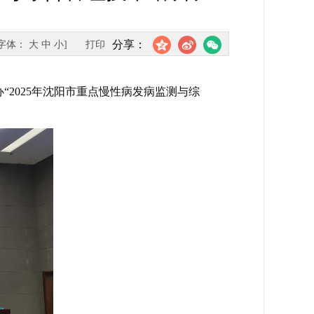
分享：
[字体：
大
中
小
]
打印
“2025年沈阳市重点慢性病发病监测与综