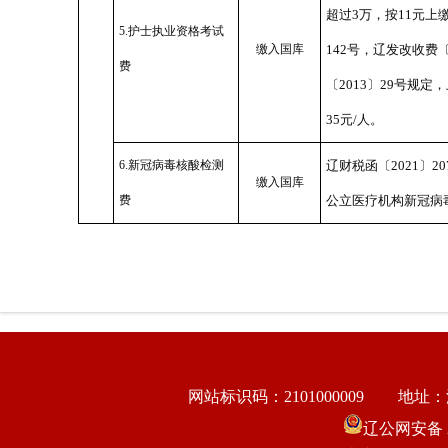
超过3万，按11元上缴
5.护士执业资格考试
缴入国库
142号，辽发改收费〔
费
〔2013〕29号规定
35元/人。
6.新冠病毒核酸检测
辽财税函〔2021〕
缴入国库
费
公立医疗机构新冠病
网站标识码：2101000009
地址：
辽公网安备 21