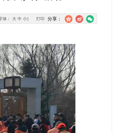
分享：
[字体：
大
中
小
]
打印