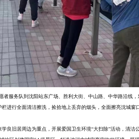
志愿者服务队到沈阳站东广场、胜利大街、中山路、中华路沿线
护栏进行全面清洁擦洗，捡拾地上丢弃的烟头，全面擦亮沈城窗
学良旧居周边为重点，开展爱国卫生环境“大扫除”活动，清洁公