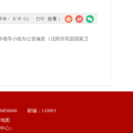
分享：
[字体：
大
中
小
]
打印
作领导小组办公室编发《沈阳市巩固国家卫
856666
邮编：110003
站地图
中心）