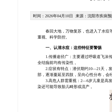
时间：2026年04月10日
来源：沈阳市疾病预
春回大地，万物复苏，也进入了水痘
重视、科学防控。
一、认清水痘：这些特征要警惕
1.传播途径广：主要通过呼吸道飞沫
全结痂前均有传染性 。
2.症状有特点：潜伏期约10—21
部，逐渐蔓延至四肢，呈向心性分布，会经
3.高危人群需重视：2—6岁儿童是
染还可能导致胎儿畸形或流产 。