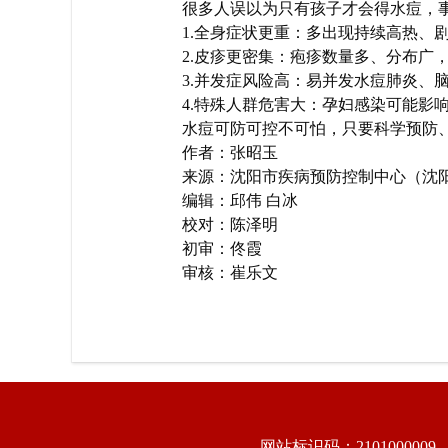
很多人误以为只有孩子才会得水痘，
1.全身症状更重：多出现持续高热、
2.皮疹更密集：疱疹数量多、分布广
3.并发症风险高：易并发水痘肺炎、
4.特殊人群危害大：孕妇感染可能影
水痘可防可控不可怕，只要科学预防
作者：张昭玉
来源：沈阳市疾病预防控制中心（沈
编辑：邱伟 白冰
校对：陈泽明
初审：佟霞
审核：崔乐文
网站标识码：2101000009