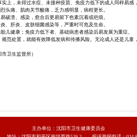
事实上，未得过水痘、未接种疫苗、免疫力低下的成人同样易感
剧烈头痛、肌肉关节酸痛，乏力感明显，病程更长。
，易破溃、感染，愈合后更易留下色素沉着或疤痕。
脑炎、肝炎、皮肤细菌感染等，严重时可危及生命。
响胎儿健康；免疫力低下者、基础病患者感染后易发展为重症。
、规范处置，就能有效降低发病和传播风险。无论成人还是儿童
阳市卫生监督所）
主办单位：沈阳市卫生健康委员会
地址：沈阳市和平区南堤西路529-2
投诉举报电话：024-86