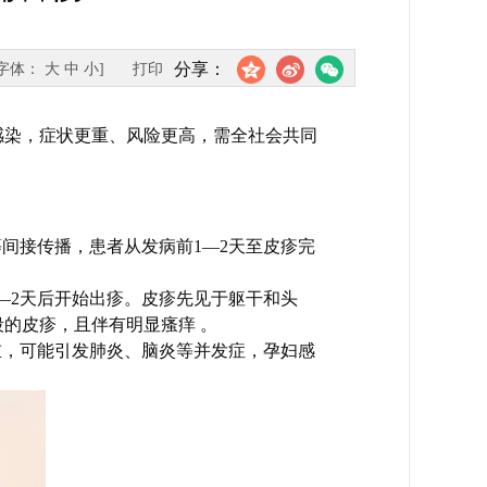
分享：
[字体：
大
中
小
]
打印
感染，症状更重、风险更高，需全社会共同
间接传播，患者从发病前1—2天至皮疹完
1—2天后开始出疹。皮疹先见于躯干和头
的皮疹，且伴有明显瘙痒 。
重，可能引发肺炎、脑炎等并发症，孕妇感