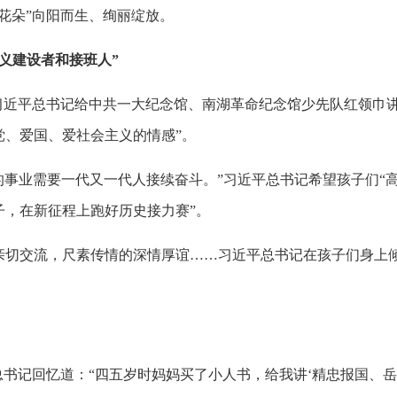
花朵”向阳而生、绚丽绽放。
义建设者和接班人”
习近平总书记给中共一大纪念馆、南湖革命纪念馆少先队红领巾
党、爱国、爱社会主义的情感”。
党的事业需要一代又一代人接续奋斗。”习近平总书记希望孩子们
子，在新征程上跑好历史接力赛”。
亲切交流，尺素传情的深情厚谊……习近平总书记在孩子们身上
总书记回忆道：“四五岁时妈妈买了小人书，给我讲‘精忠报国、岳