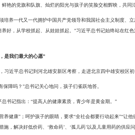
。鲜艳的党旗和队旗、灿烂的阳光与孩子的笑脸交相辉映，共同
必须培养一代又一代拥护中国共产党领导和我国社会主义制度、立
培养好，从学校抓起、从娃娃抓起。”习近平总书记始终站在红色
，是我们最大的心愿”
23日，习近平总书记到河北雄安新区考察，走进北京四中雄安校区
间有保障吗？”总书记关心地问，孩子们雀跃地答。
总书记指出：“提高人的健康素质，青少年是黄金期。”
营养健康”；呵护孩子的眼睛，要求“全社会都要行动起来”“让他
施，解决好低价药、‘救命药’、‘孤儿药’以及儿童用药的供应问