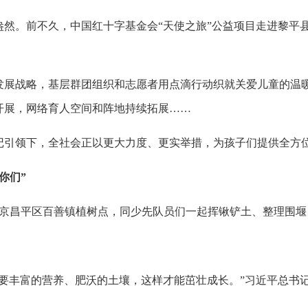
盎然。前不久，中国红十字基金会“天使之旅”公益项目走进黎平
发展战略，基层群团组织和志愿者用点滴行动织就关爱儿童的温
开展，网络育人空间和阵地持续拓展……
记引领下，全社会正以更大力度、更实举措，为孩子们提供全方
你们”
来到北京昌平区百善镇植树点，同少先队员们一起挥锹铲土、整理围
。
需要丰富的营养、肥沃的土壤，这样才能茁壮成长。”习近平总书