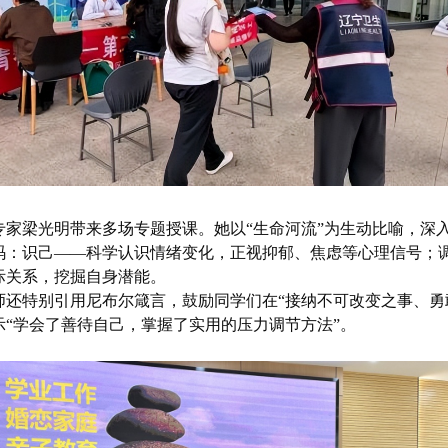
专家梁光明带来多场专题授课。她以“生命河流”为生动比喻，深
码：识己——科学认识情绪变化，正视抑郁、焦虑等心理信号；
际关系，挖掘自身潜能。
师还特别引用尼布尔箴言，鼓励同学们在“接纳不可改变之事、勇
“学会了善待自己，掌握了实用的压力调节方法”。