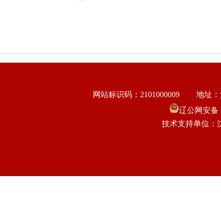
网站标识码：2101000009
地址：
辽公网安备 21
技术支持单位：