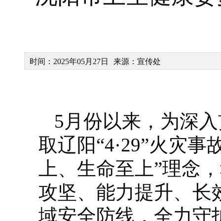
时间：2025年05月27日
来源：宣传处
5月份以来，为深
取辽阳“4·29”火
上、生命至上”理念
攻坚、能力提升、长
域安全防线，全力守