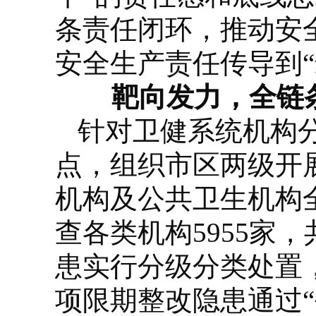
条责任闭环，推动安
安全生产责任传导到“
靶向发力，全链条
针对卫健系统机构
点，组织市区两级开
机构及公共卫生机构
查各类机构5955家
患实行分级分类处置，
项限期整改隐患通过“