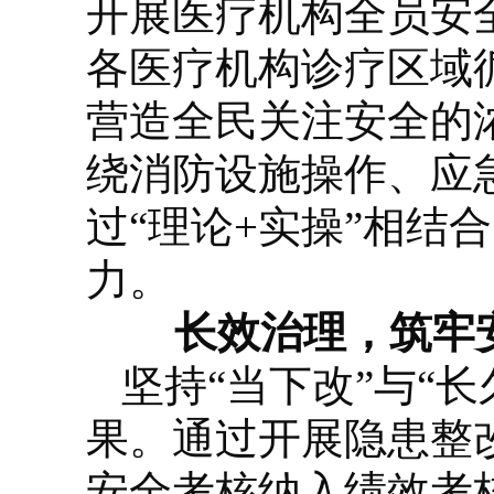
开展医疗机构全员安
各医疗机构诊疗区域
营造全民关注安全的浓
绕消防设施操作、应
过“理论+实操”相结
力。
长效治理，筑牢
坚持“当下改”与“
果。通过开展隐患整改
安全考核纳入绩效考