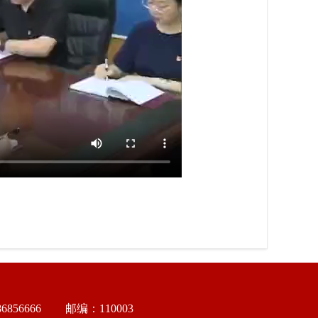
856666
邮编：110003