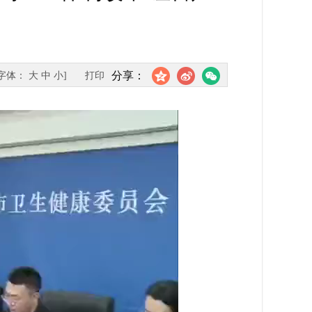
分享：
[字体：
大
中
小
]
打印