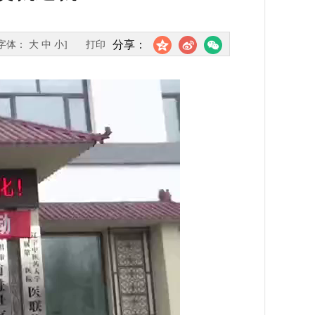
分享：
[字体：
大
中
小
]
打印