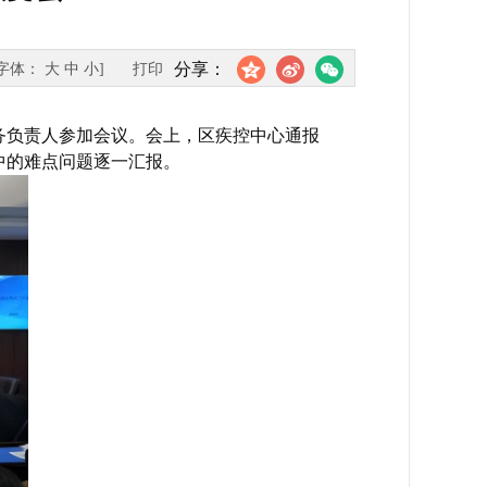
分享：
[字体：
大
中
小
]
打印
务负责人参加会议。会上，区疾控中心通报
中的难点问题逐一汇报。